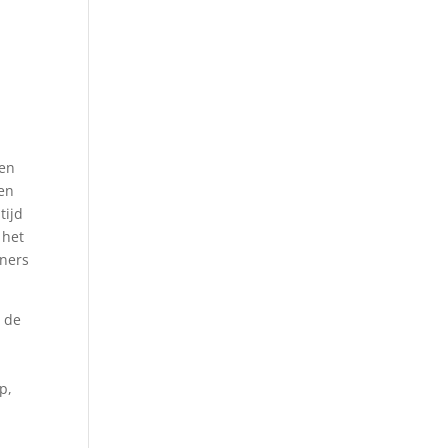
men
een
tijd
 het
nners
t de
p,