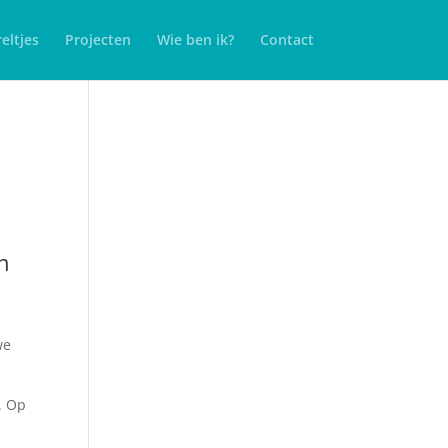
eltjes
Projecten
Wie ben ik?
Contact
n
we
. Op