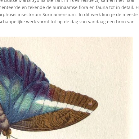
e Duitse Maria Sybilla Merian. In 1699 reisde zij samen met haar
nteerde en tekende de Surinaamse flora en fauna tot in detail. 
orphosis insectorum Surinamensium’. In dit werk kun je de meeste
schappelijke werk vormt tot op de dag van vandaag een bron van