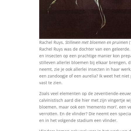
Rachel Ruys,
Stilleven met bloemen en pruimen
(
Rachel Ruys was de dochter van een geleerde
en insecten op een prachtige manier kon prepa
stilleven allerlei bloemen bij elkaar brengen, d
neemt, zie je ook allerlei insecten in haar werk
een zandoogje of een aurelia? Ik weet het niet 
vast te zien.
Zoals veel elementen op de zeventiende-eeuwse
calvinistisch aard die hier met zijn vingertje 
bloemen, maar ook een ‘memento mori’, een v
verrotten. En de vlinder? Die neemt een specia
en in het volgende stadium een vlinder.