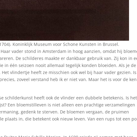
1704). Koninklijk Museum voor Schone Kunsten in Brussel.
. Haar vader stond in Amsterdam in hoog aanzien, omdat hij bloe
reren. De schilderes maakte er dankbaar gebruik van. Zij kon in 
ie in één seizoen nooit allemaal tegelijk konden bloeiden. Als je de 
. Het vlindertje heeft ze misschien ook wel bij haar vader gezien. Is
precies, zoveel verstand heb ik er niet van. Maar het is voor de ke
 schilderkunst heeft ook de vlinder een dubbele betekenis. Is he
wijst? Een bloemstilleven is niet alleen een prachtige verzamelingen
ermaning, gedenk te sterven. De bloemen vergaan, de pruimen
le plaats in, die betekent ook nieuw leven. Van een rups tot een po