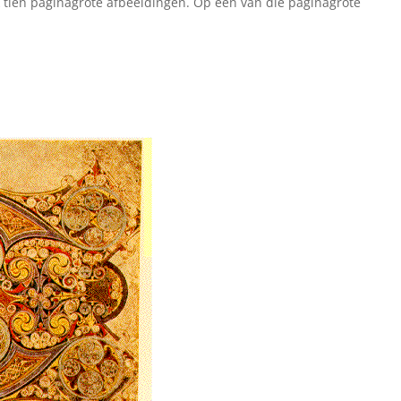
ok tien paginagrote afbeeldingen. Op een van die paginagrote