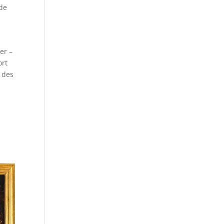
ade
er –
ort
 des