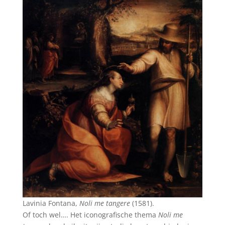
Lavinia Fontana,
Noli me tangere
(1581).
Of toch wel…. Het iconografische thema
Noli me