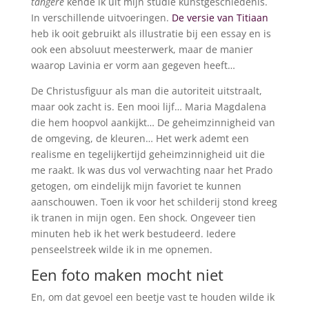
tangere
kende ik uit mijn studie kunstgeschiedenis.
In verschillende uitvoeringen.
De versie van Titiaan
heb ik ooit gebruikt als illustratie bij een essay en is
ook een absoluut meesterwerk, maar de manier
waarop Lavinia er vorm aan gegeven heeft…
De Christusfiguur als man die autoriteit uitstraalt,
maar ook zacht is. Een mooi lijf… Maria Magdalena
die hem hoopvol aankijkt… De geheimzinnigheid van
de omgeving, de kleuren… Het werk ademt een
realisme en tegelijkertijd geheimzinnigheid uit die
me raakt. Ik was dus vol verwachting naar het Prado
getogen, om eindelijk mijn favoriet te kunnen
aanschouwen. Toen ik voor het schilderij stond kreeg
ik tranen in mijn ogen. Een shock. Ongeveer tien
minuten heb ik het werk bestudeerd. Iedere
penseelstreek wilde ik in me opnemen.
Een foto maken mocht niet
En, om dat gevoel een beetje vast te houden wilde ik