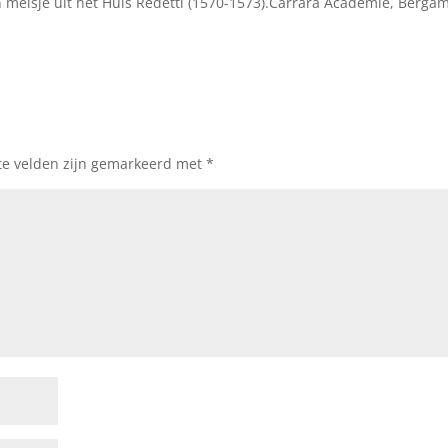
in meisje uit het Huis Redetti (1570-1573).Carrara Academie, Berga
te velden zijn gemarkeerd met
*