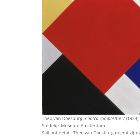
Theo van Doesburg,
Contra-compositie V
(1924)
Stedelijk Museum Amsterdam
Saillant detail: Theo van Doesburg noemt zijn