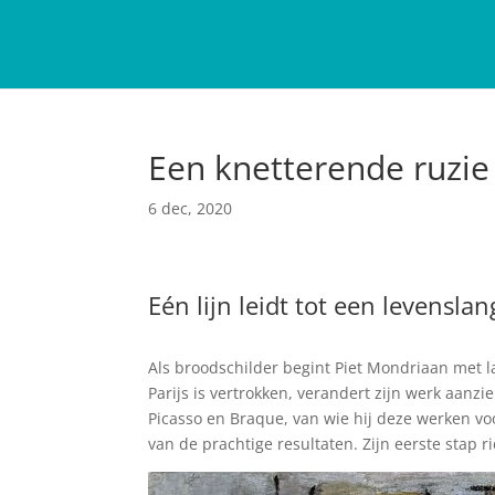
Een knetterende ruzie
6 dec, 2020
Eén lijn leidt tot een levensl
Als broodschilder begint Piet Mondriaan met la
Parijs is vertrokken, verandert zijn werk aanzie
Picasso en Braque, van wie hij deze werken voo
van de prachtige resultaten. Zijn eerste stap ri