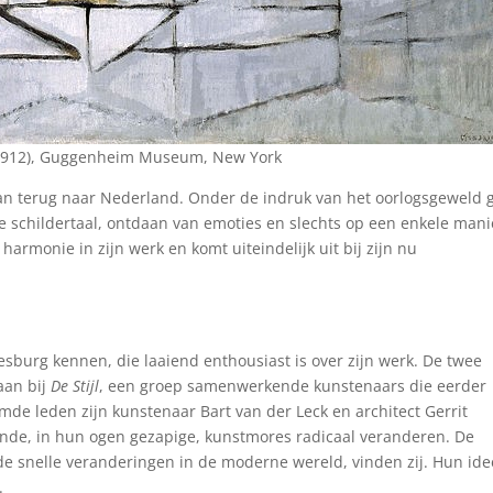
1912), Guggenheim Museum, New York
an terug naar Nederland. Onder de indruk van het oorlogsgeweld 
le schildertaal, ontdaan van emoties en slechts op een enkele mani
 harmonie in zijn werk en komt uiteindelijk uit bij zijn nu
oesburg kennen, die laaiend enthousiast is over zijn werk. De twee
aan bij
De Stijl
, een groep samenwerkende kunstenaars die eerder
de leden zijn kunstenaar Bart van der Leck en architect Gerrit
nde, in hun ogen gezapige, kunstmores radicaal veranderen. De
e snelle veranderingen in de moderne wereld, vinden zij. Hun id
.