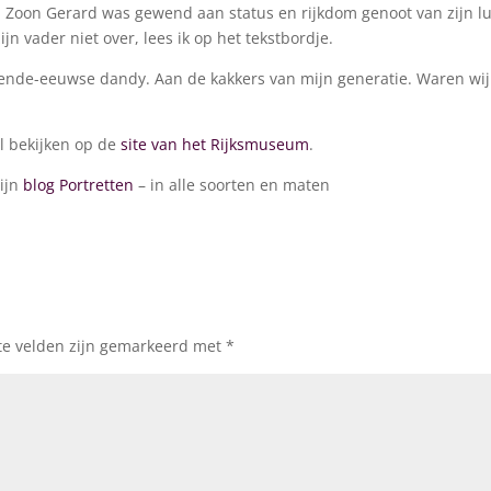
oon Gerard was gewend aan status en rijkdom genoot van zijn l
ijn vader niet over, lees ik op het tekstbordje.
ende-eeuwse dandy. Aan de kakkers van mijn generatie. Waren wij
il bekijken op de
site van het Rijksmuseum
.
mijn
blog Portretten
– in alle soorten en maten
te velden zijn gemarkeerd met
*