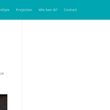
eltjes
Projecten
Wie ben ik?
Contact
 ze