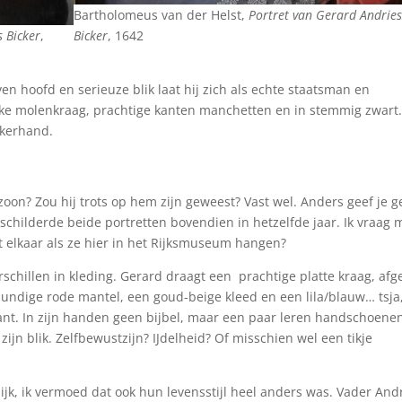
Bartholomeus van der Helst,
Portret van Gerard Andries
s Bicker
,
Bicker
, 1642
en hoofd en serieuze blik laat hij zich als echte staatsman en
jke molenkraag, prachtige kanten manchetten en in stemmig zwart
inkerhand.
oon? Zou hij trots op hem zijn geweest? Vast wel. Anders geef je 
 schilderde beide portretten bovendien in hetzelfde jaar. Ik vraag 
 elkaar als ze hier in het Rijksmuseum hangen?
schillen in kleding. Gerard draagt een prachtige platte kraag, afg
bundige rode mantel, een goud-beige kleed en een lila/blauw… tsja
kant. In zijn handen geen bijbel, maar een paar leren handschoene
 zijn blik. Zelfbewustzijn? IJdelheid? Of misschien wel een tikje
lijk, ik vermoed dat ook hun levensstijl heel anders was. Vader And