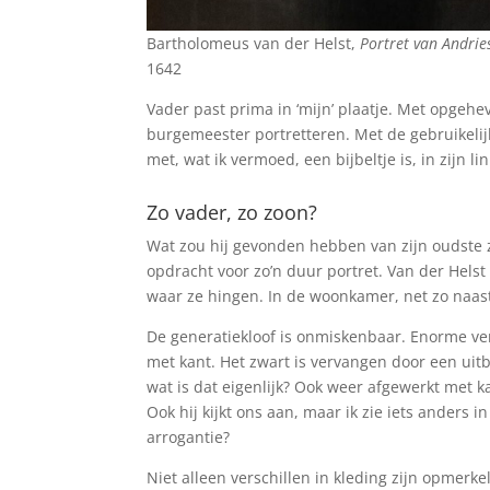
Bartholomeus van der Helst,
Portret van Andrie
1642
Vader past prima in ‘mijn’ plaatje. Met opgehev
burgemeester portretteren. Met de gebruikeli
met, wat ik vermoed, een bijbeltje is, in zijn l
Zo vader, zo zoon?
Wat zou hij gevonden hebben van zijn oudste z
opdracht voor zo’n duur portret. Van der Helst
waar ze hingen. In de woonkamer, net zo naast
De generatiekloof is onmiskenbaar. Enorme ver
met kant. Het zwart is vervangen door een uit
wat is dat eigenlijk? Ook weer afgewerkt met 
Ook hij kijkt ons aan, maar ik zie iets anders in
arrogantie?
Niet alleen verschillen in kleding zijn opmerke