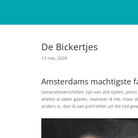
De Bickertjes
13 nov, 2020
Amsterdams machtigste fa
Generatieverschillen zijn van alle tijden, peins
allebei al vaker gezien, realiseer ik me, maar
anders is, dan ik van portretten uit die tijd g