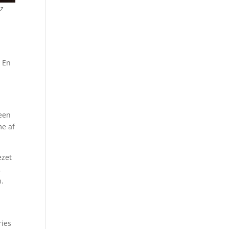
z
. En
geen
me af
ezet
,
n.
ries