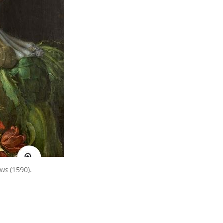
nus
(1590).