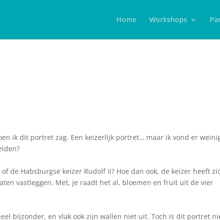
Home
Workshops
Par
oen ik dit portret zag. Een keizerlijk portret… maar ik vond er weini
eelden?
 of de Habsburgse keizer Rudolf II? Hoe dan ook, de keizer heeft zi
ten vastleggen. Met, je raadt het al, bloemen en fruit uit de vier
el bijzonder, en vlak ook zijn wallen niet uit. Toch is dit portret ni