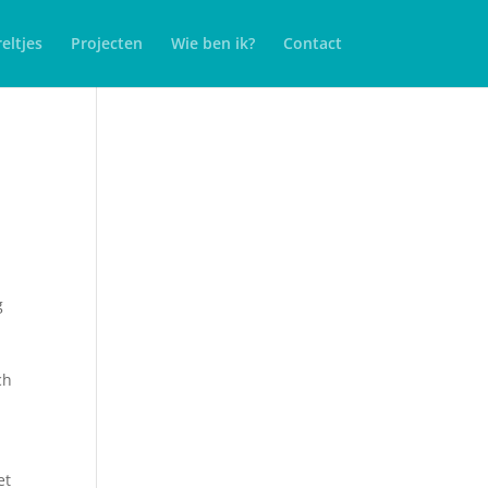
eltjes
Projecten
Wie ben ik?
Contact
g
ch
et