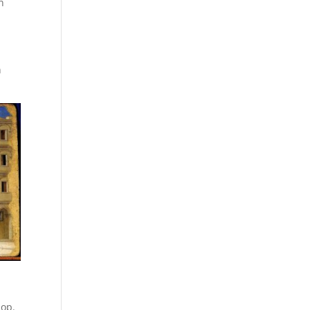
n
n
 op.