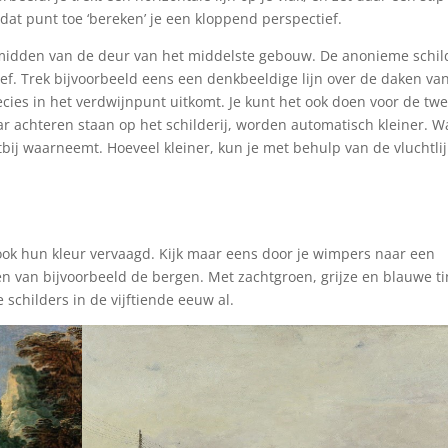
 dat punt toe ‘bereken’ je een kloppend perspectief.
et midden van de deur van het middelste gebouw. De anonieme schil
ef. Trek bijvoorbeeld eens een denkbeeldige lijn over de daken va
recies in het verdwijnpunt uitkomt. Je kunt het ook doen voor de tw
 achteren staan op het schilderij, worden automatisch kleiner. Wa
htbij waarneemt. Hoeveel kleiner, kun je met behulp van de vluchtli
e, ook hun kleur vervaagd. Kijk maar eens door je wimpers naar een
en van bijvoorbeeld de bergen. Met zachtgroen, grijze en blauwe t
 schilders in de vijftiende eeuw al.