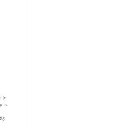
zijn
p is.
tig