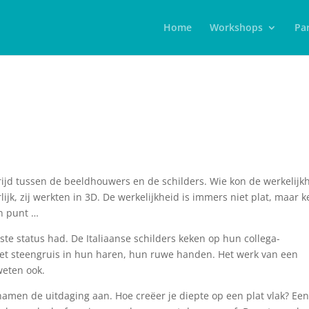
Home
Workshops
Par
rijd tussen de beeldhouwers en de schilders. Wie kon de werkelijk
k, zij werkten in 3D. De werkelijkheid is immers niet plat, maar k
n punt …
te status had. De Italiaanse schilders keken op hun collega-
et steengruis in hun haren, hun ruwe handen. Het werk van een
weten ook.
amen de uitdaging aan. Hoe creëer je diepte op een plat vlak? Ee