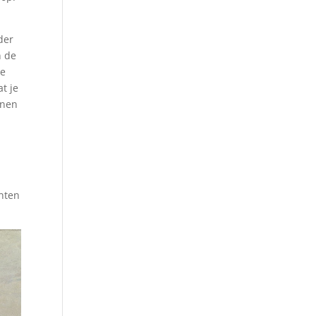
der
n de
ee
t je
jnen
inten