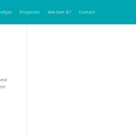
eltjes
Projecten
Wie ben ik?
Contact
heid
ent
n