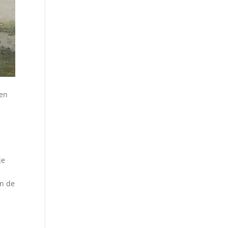
pen
d
je
e
in de