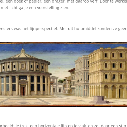
el, een doek of papier; een drager, met daarop verf. Door te werke
et licht ga je een voorstelling zien.
esters was het lijnperspectief. Met dit hulpmiddel konden ze gee
beeld: je trekt een horizontale lijn op je vlak, en zet daar een stip