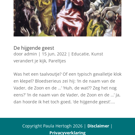
De hijgende geest
door
admin
|
15 jun, 2022
|
Educatie
,
Kunst
verandert je kijk
,
Pareltjes
Was het een taalvoutje? Of een typisch gevalletje klok
en klepel? Bloedserieus zei hij: ‘In de naam van de
Vader, de Zoon en de …’ ‘Huh, de wat?? Zeg het nog
eens?’ ‘In de naam van de Vader, de Zoon en de …’ Ja,
dan hoorde ik het toch goed, ‘de hijgende geest’....
Copyright Paula Hertogh 2026 |
Disclaimer
|
Privacyverklaring