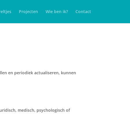
eltjes
Projecten
Wie ben ik?
Contact
len en periodiek actualiseren, kunnen
uridisch, medisch, psychologisch of